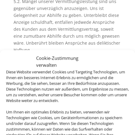
5.2. Mängel unserer Vermittlungsleistung sind uns
gegenüber unverzüglich anzuzeigen. Uns ist
Gelegenheit zur Abhilfe zu geben. Unterbleibt diese
Anzeige schuldhaft, entfallen jedwede Ansprüche
des Kunden aus dem Vermittlungsvertrag, soweit
eine zumutbare Abhilfe durch uns möglich gewesen
wäre. Unberührt bleiben Ansprüche aus deliktischer
Haftung.
Cookie-Zustimmung
verwalten
Diese Website verwendet Cookies und Targeting Technologien, um
6. Pass-, Visa und gesundheitspolizeiliche
Ihnen ein besseres Internet-Erlebnis zu ermöglichen und die
Formalitäten
Werbung, die Sie sehen, besser an Ihre Bedürfnisse anzupassen.
Diese Technologien nutzen wir außerdem, um Ergebnisse zu messen,
6.1. Bei der Buchung von Pauschalreisen werden Sie
um zu verstehen, woher unsere Besucher kommen oder um unsere
von uns und ggfs. vom Reiseveranstalter über
Website weiter zu entwickeln.
allgemeine Pass- und Visumserfordernisse des
Bestimmungslandes, sowie die ungefähren Fristen
Um Ihnen ein optimales Erlebnis zu bieten, verwenden wir
Technologien wie Cookies, um Geräteinformationen zu speichern
der Erlangung von Visa sowie
und/oder darauf zuzugreifen. Wenn Sie diesen Technologien
gesundheitspolizeiliche Formalitäten unterrichtet.
zustimmmen, können wir Daten wie das Surfverhalten oder
eindeutige IDs auf dieser Website verarbeiten. Wenn Sie ihre