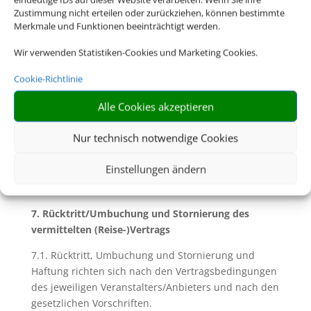
6.2. Soweit mit Ihnen nicht ausdrücklich vereinbart,
Zustimmung nicht erteilen oder zurückziehen, können bestimmte
sind Sie für die Einhaltung dieser Pass- und
Merkmale und Funktionen beeinträchtigt werden.
Visumserfordernisse sowie der
gesundheitspolizeilichen Formalitäten und aller
Wir verwenden Statistiken-Cookies und Marketing Cookies.
weiteren für die Durchführung der Reise geltenden
Cookie-Richtlinie
gesetzlichen Vorschriften die Reisenden selbst
verantwortlich. Dazu gehört insbesondere die
Alle Cookies akzeptieren
rechtzeitige Beantragung von Visa für das
Bestimmungsland. Für eine etwaige Verletzung
Nur technisch notwendige Cookies
solcher Vorschriften und deren Folgen haften wir
nicht.
Einstellungen ändern
7. Rücktritt/Umbuchung und Stornierung des
vermittelten (Reise-)Vertrags
7.1. Rücktritt, Umbuchung und Stornierung und
Haftung richten sich nach den Vertragsbedingungen
des jeweiligen Veranstalters/Anbieters und nach den
gesetzlichen Vorschriften.